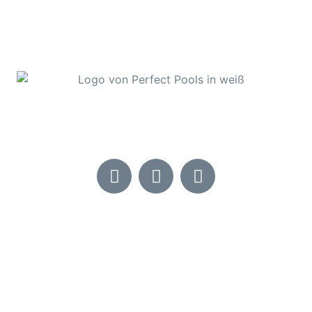
Alles rund ums Thema Swimmingpool in der
Steiermark.
AGB
Datenschutz
Impressum
|
|
© 2026 Design & Programmierung & Suchmaschinenoptimierung
with ❤️ by GELO Systems
www.gelo.at
office@gelo.at
|